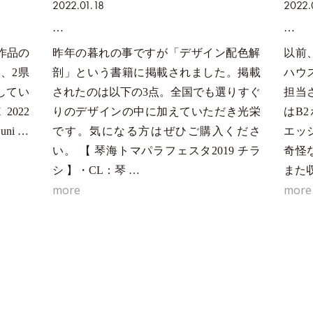
2022.01.18
2022.
作品の
昨年の暮れの事ですが「デザイン配色解
以前
を、2県
剖」という書籍に掲載されました。掲載
ハウ
してい
されたのは以下の3点。全国でも選りすぐ
担当
2022
りのデザインの中に加えていただき光栄
はB
ni …
です。気になる方はぜひご購入くださ
エッ
い。 【 琴海トマパラフェスタ2019 チラ
奇怪
シ 】・CL：琴 …
また
more
more