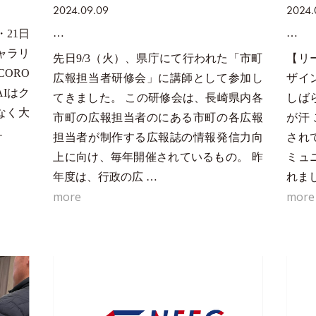
2024.09.09
2024.
・21日
ャラリ
先日9/3（火）、県庁にて行われた「市町
【リ
ORO
広報担当者研修会」に講師として参加し
ザイ
AIはク
てきました。 この研修会は、長崎県内各
しば
なく大
市町の広報担当者のにある市町の各広報
が汗
…
担当者が制作する広報誌の情報発信力向
され
上に向け、毎年開催されているもの。 昨
ミュ
年度は、行政の広 …
れま
more
more