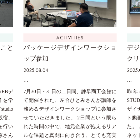
ACTIVITIES
のこと
パッケージデザインワークショ
デジ
ップ参加
クリ
2025.08.04
2025.
WEBデ
7月30日・31日の二日間、諫早商工会館に
昨年
作を学
て開催された、左合ひとみさんが講師を
STU
udio
務めるデザインワークショップに参加さ
ザイ
坂宿」
せていただきました。 2日間という限ら
ト動
を行い
れた時間の中で、地元企業が抱えるリア
た。
原さん
ルな課題と真剣に向き合う、とても充実
ネッ