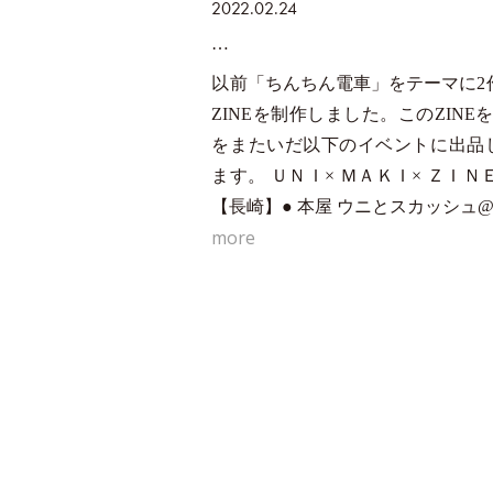
2022.02.24
以前「ちんちん電車」をテーマに2
ZINEを制作しました。このZINE
をまたいだ以下のイベントに出品
ます。 ＵＮＩ× ＭＡＫＩ× ＺＩＮＥ 
【長崎】● 本屋 ウニとスカッシュ@u
more