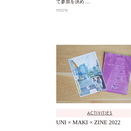
て参加を決め …
more
ACTIVITIES
UNI × MAKI × ZINE 2022