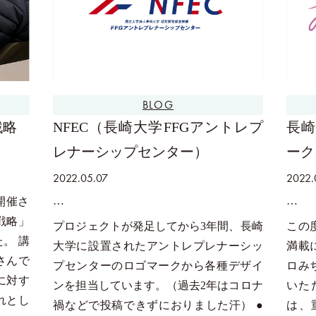
BLOG
戦略
NFEC（長崎大学FFGアントレプ
長崎
レナーシップセンター）
ーク
2022.05.07
2022.
開催さ
戦略」
プロジェクトが発足してから3年間、長崎
この
。 講
大学に設置されたアントレプレナーシッ
満載
樹さんで
プセンターのロゴマークから各種デザイ
ロみ
に対す
ンを担当しています。（過去2年はコロナ
いた
れとし
禍などで投稿できずにおりました汗） ●
は、