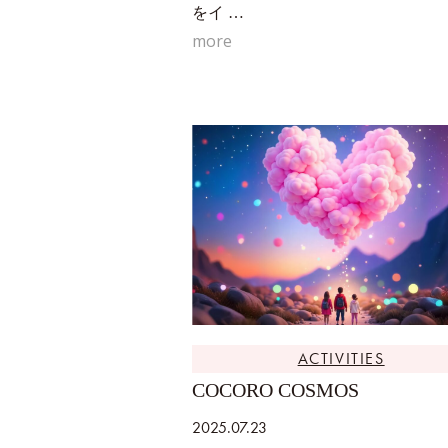
をイ …
more
ACTIVITIES
COCORO COSMOS
2025.07.23