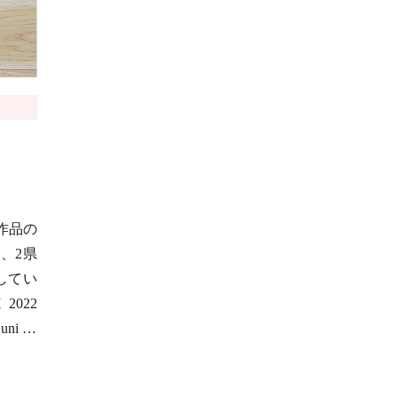
作品の
を、2県
してい
2022
ni …