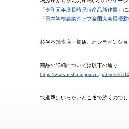
穂みかんちゃんのかわいいパッケージ
「
令和元年度長崎県特産品新作展
」に
「
日本学校農業クラブ全国大会最優勝
杉谷本舗本店・橘店、オンラインショ
商品の詳細については以下の通り
https://www.nishinippon.co.jp/item/n/511
快進撃はいったいどこまで続くのでし