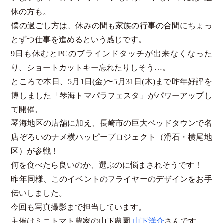
休の方も。
僕の過ごし方は、休みの間も家族の行事の合間にちょっ
とずつ仕事を進めるという感じです。
9日も休むとPCのブラインドタッチが出来なくなった
り、ショートカットキー忘れたりしそう…。
ところで本日、5月1日(金)〜5月31日(木)まで昨年好評を
博しました「琴海トマパラフェスタ」がパワーアップし
て開催。
琴海地区の店舗に加え、長崎市の巨大ベッドタウンで名
店ぞろいのナメ横ハッピープロジェクト（滑石・横尾地
区）が参戦！
何を食べたら良いのか、選ぶのに悩まされそうです！
昨年同様、このイベントのフライヤーのデザインをお手
伝いしました。
今回も写真撮影まで担当しています。
主催はミニトマト農家の山下農園
山下洋介
さんです。