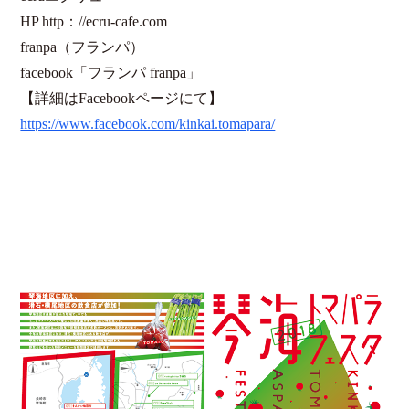
HP http：//ecru-cafe.com
franpa（フランパ）
facebook「フランパ franpa」
【詳細はFacebookページにて】
https://www.facebook.com/kinkai.tomapara/