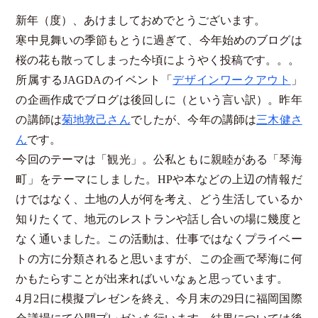
新年（度）、あけましておめでとうございます。
寒中見舞いの季節もとうに過ぎて、今年始めのブログは
桜の花も散ってしまった今頃にようやく投稿です。。。
所属するJAGDAのイベント「
デザインワークアウト
」
の企画作成でブログは後回しに（という言い訳）。昨年
の講師は
菊地敦己さん
でしたが、今年の講師は
三木健さ
ん
です。
今回のテーマは「観光」。公私ともに親睦がある「琴海
町」をテーマにしました。HPや本などの上辺の情報だ
けではなく、土地の人が何を考え、どう生活しているか
知りたくて、地元のレストランや話し合いの場に幾度と
なく通いました。この活動は、仕事ではなくプライベー
トの方に分類されると思いますが、この企画で琴海に何
かもたらすことが出来ればいいなぁと思っています。
4月2日に模擬プレゼンを終え、今月末の29日に福岡国際